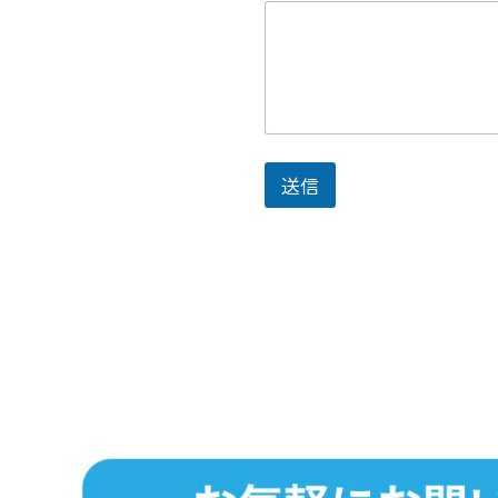
号
メ
ー
ル
ア
ド
レ
ス
送信
お
名
前