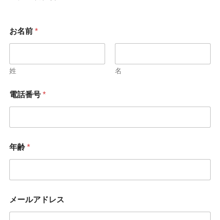
お名前
*
姓
名
電話番号
*
お
年齢
*
名
前
メ
ー
ル
ア
メールアドレス
ド
レ